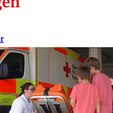
gen
r